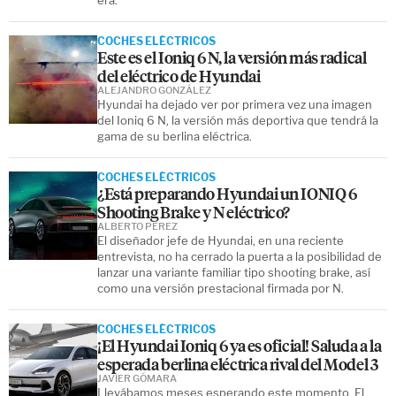
COCHES ELÉCTRICOS
Este es el Ioniq 6 N, la versión más radical
del eléctrico de Hyundai
ALEJANDRO GONZÁLEZ
Hyundai ha dejado ver por primera vez una imagen
del Ioniq 6 N, la versión más deportiva que tendrá la
gama de su berlina eléctrica.
COCHES ELÉCTRICOS
¿Está preparando Hyundai un IONIQ 6
Shooting Brake y N eléctrico?
ALBERTO PÉREZ
El diseñador jefe de Hyundai, en una reciente
entrevista, no ha cerrado la puerta a la posibilidad de
lanzar una variante familiar tipo shooting brake, así
como una versión prestacional firmada por N.
COCHES ELÉCTRICOS
¡El Hyundai Ioniq 6 ya es oficial! Saluda a la
esperada berlina eléctrica rival del Model 3
JAVIER GÓMARA
Llevábamos meses esperando este momento. El