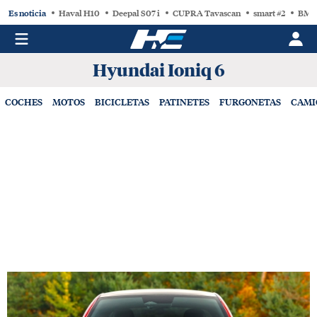
Es noticia
Haval H10
Deepal S07 i
CUPRA Tavascan
smart #2
BMW
Hyundai Ioniq 6
COCHES
MOTOS
BICICLETAS
PATINETES
FURGONETAS
CAMI