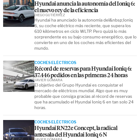
Hyundai anuncia la autonomía del Ioniq 6:
el nuevo rey de la eficiencia
DIEGO GUTIÉRREZ
Hyundai ha anunciado la autonomía del&nbsp;Ioniq
6, su coche eléctrico más reciente, que supera los
610 kilómetros en ciclo WLTP. Pero quizá lo más
sorprendente es su bajo consumo energético, que lo
convierte en uno de los coches más eficientes del
mundo.
COCHES ELÉCTRICOS
Récord de reservas para Hyundai Ioniq 6:
37.446 pedidos en las primeras 24 horas
JAVIER GÓMARA
El objetivo del Grupo Hyundai es conquistar el
mercado de eléctricos mundial. Algo que es muy
probable que consiga gracias al récord de reservas
que ha acumulado el Hyundai Ioniq 6 en tan solo 24
horas.
COCHES ELÉCTRICOS
Hyundai RN22e Concept, la radical
antesala del Hyundai Ioniq 6 N
JAVIER GÓMARA