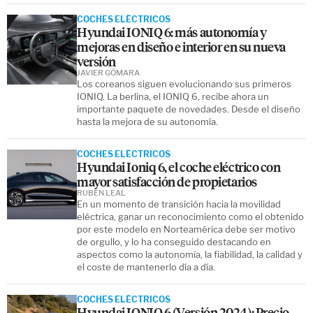
COCHES ELÉCTRICOS
Hyundai IONIQ 6: más autonomía y
mejoras en diseño e interior en su nueva
versión
JAVIER GÓMARA
Los coreanos siguen evolucionando sus primeros
IONIQ. La berlina, el IONIQ 6, recibe ahora un
importante paquete de novedades. Desde el diseño
hasta la mejora de su autonomía.
COCHES ELÉCTRICOS
Hyundai Ioniq 6, el coche eléctrico con
mayor satisfacción de propietarios
RUBÉN LEAL
En un momento de transición hacia la movilidad
eléctrica, ganar un reconocimiento como el obtenido
por este modelo en Norteamérica debe ser motivo
de orgullo, y lo ha conseguido destacando en
aspectos como la autonomía, la fiabilidad, la calidad y
el coste de mantenerlo día a día.
COCHES ELÉCTRICOS
Hyundai IONIQ 6 (Versión 2024): Precio,