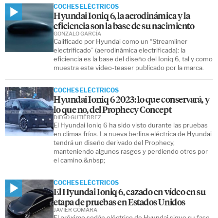
COCHES ELÉCTRICOS
Hyundai Ioniq 6, la aerodinámica y la
eficiencia son la base de su nacimiento
GONZALO GARCÍA
Calificado por Hyundai como un “Streamliner
electrificado” (aerodinámica electrificada): la
eficiencia es la base del diseño del Ioniq 6, tal y como
muestra este video-teaser publicado por la marca.
COCHES ELÉCTRICOS
Hyundai Ioniq 6 2023: lo que conservará, y
lo que no, del Prophecy Concept
DIEGO GUTIÉRREZ
El Hyundai Ioniq 6 ha sido visto durante las pruebas
en climas fríos. La nueva berlina eléctrica de Hyundai
tendrá un diseño derivado del Prophecy,
manteniendo algunos rasgos y perdiendo otros por
el camino.&nbsp;
COCHES ELÉCTRICOS
El Hyundai Ioniq 6, cazado en vídeo en su
etapa de pruebas en Estados Unidos
JAVIER GÓMARA
El próximo sedán eléctrico de Hyundai sigue su fase