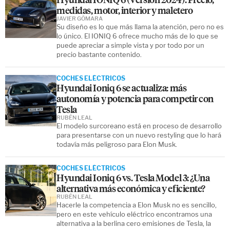
medidas, motor, interior y maletero
JAVIER GÓMARA
Su diseño es lo que más llama la atención, pero no es
lo único. El IONIQ 6 ofrece mucho más de lo que se
puede apreciar a simple vista y por todo por un
precio bastante contenido.
COCHES ELÉCTRICOS
Hyundai Ioniq 6 se actualiza: más
autonomía y potencia para competir con
Tesla
RUBÉN LEAL
El modelo surcoreano está en proceso de desarrollo
para presentarse con un nuevo restyling que lo hará
todavía más peligroso para Elon Musk.
COCHES ELÉCTRICOS
Hyundai Ioniq 6 vs. Tesla Model 3: ¿Una
alternativa más económica y eficiente?
RUBÉN LEAL
Hacerle la competencia a Elon Musk no es sencillo,
pero en este vehículo eléctrico encontramos una
alternativa a la berlina cero emisiones de Tesla, la