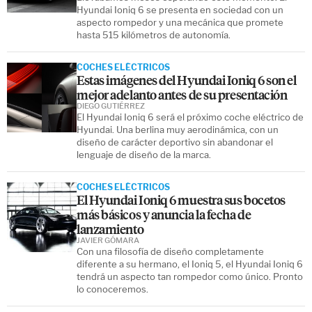
Hyundai Ioniq 6 se presenta en sociedad con un
aspecto rompedor y una mecánica que promete
hasta 515 kilómetros de autonomía.
COCHES ELÉCTRICOS
Estas imágenes del Hyundai Ioniq 6 son el
mejor adelanto antes de su presentación
DIEGO GUTIÉRREZ
El Hyundai Ioniq 6 será el próximo coche eléctrico de
Hyundai. Una berlina muy aerodinámica, con un
diseño de carácter deportivo sin abandonar el
lenguaje de diseño de la marca.
COCHES ELÉCTRICOS
El Hyundai Ioniq 6 muestra sus bocetos
más básicos y anuncia la fecha de
lanzamiento
JAVIER GÓMARA
Con una filosofía de diseño completamente
diferente a su hermano, el Ioniq 5, el Hyundai Ioniq 6
tendrá un aspecto tan rompedor como único. Pronto
lo conoceremos.