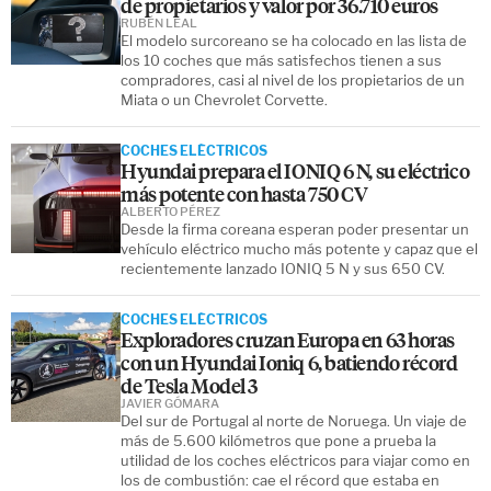
de propietarios y valor por 36.710 euros
RUBÉN LEAL
El modelo surcoreano se ha colocado en las lista de
los 10 coches que más satisfechos tienen a sus
compradores, casi al nivel de los propietarios de un
Miata o un Chevrolet Corvette.
COCHES ELÉCTRICOS
Hyundai prepara el IONIQ 6 N, su eléctrico
más potente con hasta 750 CV
ALBERTO PÉREZ
Desde la firma coreana esperan poder presentar un
vehículo eléctrico mucho más potente y capaz que el
recientemente lanzado IONIQ 5 N y sus 650 CV.
COCHES ELÉCTRICOS
Exploradores cruzan Europa en 63 horas
con un Hyundai Ioniq 6, batiendo récord
de Tesla Model 3
JAVIER GÓMARA
Del sur de Portugal al norte de Noruega. Un viaje de
más de 5.600 kilómetros que pone a prueba la
utilidad de los coches eléctricos para viajar como en
los de combustión: cae el récord que estaba en