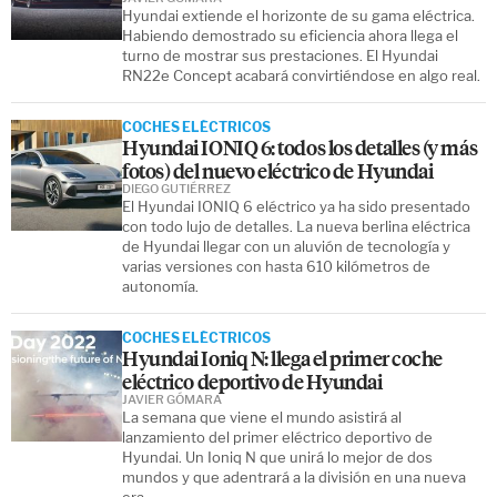
Hyundai extiende el horizonte de su gama eléctrica.
Habiendo demostrado su eficiencia ahora llega el
turno de mostrar sus prestaciones. El Hyundai
RN22e Concept acabará convirtiéndose en algo real.
COCHES ELÉCTRICOS
Hyundai IONIQ 6: todos los detalles (y más
fotos) del nuevo eléctrico de Hyundai
DIEGO GUTIÉRREZ
El Hyundai IONIQ 6 eléctrico ya ha sido presentado
con todo lujo de detalles. La nueva berlina eléctrica
de Hyundai llegar con un aluvión de tecnología y
varias versiones con hasta 610 kilómetros de
autonomía.
COCHES ELÉCTRICOS
Hyundai Ioniq N: llega el primer coche
eléctrico deportivo de Hyundai
JAVIER GÓMARA
La semana que viene el mundo asistirá al
lanzamiento del primer eléctrico deportivo de
Hyundai. Un Ioniq N que unirá lo mejor de dos
mundos y que adentrará a la división en una nueva
era.