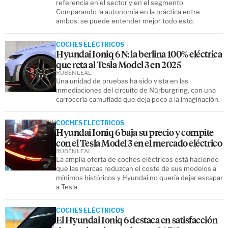
referencia en el sector y en el segmento.
Comparando la autonomía en la práctica entre
ambos, se puede entender mejor todo esto.
COCHES ELÉCTRICOS
Hyundai Ioniq 6 N: la berlina 100% eléctrica
que reta al Tesla Model 3 en 2025
RUBÉN LEAL
Una unidad de pruebas ha sido vista en las
inmediaciones del circuito de Nürburgring, con una
carrocería camuflada que deja poco a la imaginación.
COCHES ELÉCTRICOS
Hyundai Ioniq 6 baja su precio y compite
con el Tesla Model 3 en el mercado eléctrico
RUBÉN LEAL
La amplia oferta de coches eléctricos está haciendo
que las marcas reduzcan el coste de sus modelos a
mínimos históricos y Hyundai no quería dejar escapar
a Tesla.
COCHES ELÉCTRICOS
El Hyundai Ioniq 6 destaca en satisfacción