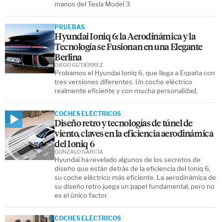
manos del Tesla Model 3.
PRUEBAS
Hyundai Ioniq 6: la Aerodinámica y la
Tecnología se Fusionan en una Elegante
Berlina
DIEGO GUTIÉRREZ
Probamos el Hyundai Ioniq 6, que llega a España con
tres versiones diferentes. Un coche eléctrico
realmente eficiente y con mucha personalidad.
COCHES ELÉCTRICOS
Diseño retro y tecnologías de túnel de
viento, claves en la eficiencia aerodinámica
del Ioniq 6
GONZALO GARCÍA
Hyundai ha revelado algunos de los secretos de
diseño que están detrás de la eficiencia del Ioniq 6,
su coche eléctrico más eficiente. La aerodinámica de
su diseño retro juega un papel fundamental, pero no
es el único factor.
COCHES ELÉCTRICOS