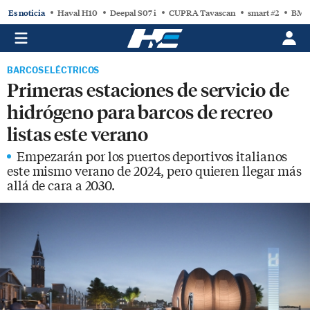
Es noticia
Haval H10
Deepal S07 i
CUPRA Tavascan
smart #2
BMW
BARCOS ELÉCTRICOS
Primeras estaciones de servicio de
hidrógeno para barcos de recreo
listas este verano
Empezarán por los puertos deportivos italianos
este mismo verano de 2024, pero quieren llegar más
allá de cara a 2030.