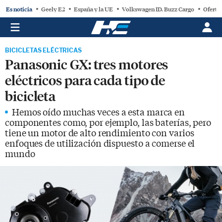
Es noticia
Geely E2
España y la UE
Volkswagen ID. Buzz Cargo
Oferta
BICICLETAS ELÉCTRICAS
Panasonic GX: tres motores
eléctricos para cada tipo de
bicicleta
Hemos oído muchas veces a esta marca en
componentes como, por ejemplo, las baterías, pero
tiene un motor de alto rendimiento con varios
enfoques de utilización dispuesto a comerse el
mundo