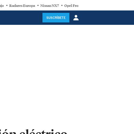
ujo
Radares Europa
Nissan NX7
Opel Frontera Electric
Motor Super-Híb
SUSCRÍBETE
ión eléctrico