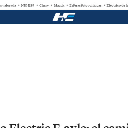
s valorada
NIO ES9
Chery
Mazda
Esferas fotovoltaicas
Eléctrico de l
 Electric E-axle: el cam