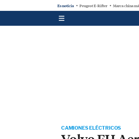
Es noticia
Peugeot E-Rifter
Marca china má
CAMIONES ELÉCTRICOS
Volvo FH Aero