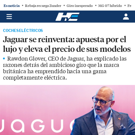
Es noticia
Rebaja recarga Zunder
Giro inesperado
MG 07 híbrido
Free
COCHES ELÉCTRICOS
Jaguar se reinventa: apuesta por el
lujo y eleva el precio de sus modelos
Rawdon Glover, CEO de Jaguar, ha explicado las
razones detrás del ambicioso giro que la marca
británica ha emprendido hacia una gama
completamente eléctrica.