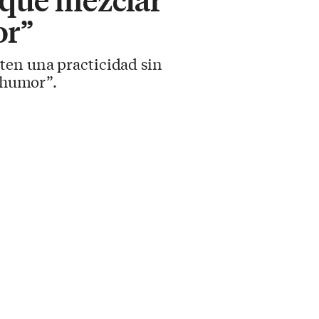
or”
nten una practicidad sin
e humor”.