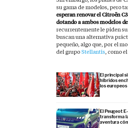
su gama de modelos, pero ta
esperan renovar el Citroën C
dotando a ambos modelos de 
recurrentemente le piden sus
buscan una alternativa prácti
pequeño, algo que, por el m
del grupo
Stellantis
, como e
El principal 
híbridos enc
los europeos
El Peugeot E-
transforma l
aventura cóm