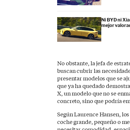
Ni BYD ni Xia
mejor valora
No obstante, la jefa de estra
buscan cubrir las necesidades
presentar modelos que se ajus
que ya ha quedado demostrad
X, un modelo que no se enm
concreto, sino que podría e
Según Laurence Hansen, los
coche grande, pequeño o me
necesitar comodidad, espacio