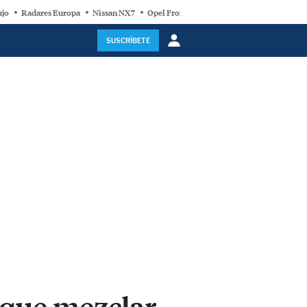
ujo
Radares Europa
Nissan NX7
Opel Frontera Electric
Motor Super-Híb
SUSCRÍBETE
s que mezclar