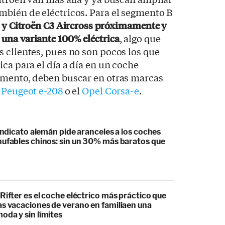
mbién de eléctricos. Para el segmento B
3 y Citroën C3 Aircross próximamente y
una variante 100% eléctrica
, algo que
 clientes, pues no son pocos los que
ca para el día a día en un coche
omento, deben buscar en otras marcas
l
Peugeot e-208
o el
Opel Corsa-e
.
sindicato alemán pide aranceles a los coches
hufables chinos: sin un 30% más baratos que
Rifter es el coche eléctrico más práctico que
as vacaciones de verano en familiaen una
oda y sin límites