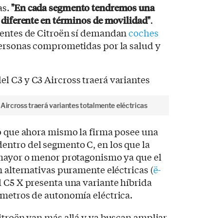
as.
"En cada segmento tendremos una
 diferente en términos de movilidad"
.
ientes de Citroën sí demandan
coches
personas comprometidas por la salud y
 Aircross traerá variantes totalmente eléctricas
nó que ahora mismo la firma posee una
ntro del segmento C, en los que la
 mayor o menor protagonismo ya que el
n alternativas puramente eléctricas (
ë-
el C5 X presenta una variante híbrida
ómetros de autonomía eléctrica.
itroën van más allá y ya buscan ampliar