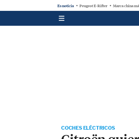
Es noticia
Peugeot E-Rifter
Marca china má
COCHES ELÉCTRICOS
Citroën quier