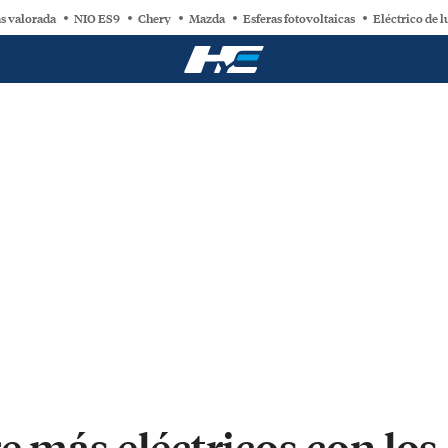
s valorada
NIO ES9
Chery
Mazda
Esferas fotovoltaicas
Eléctrico de l
e más eléctricos con lo