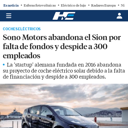
Es noticia
Esferas fotovoltaicas
Eléctrico de lujo
Radares Europa
Niss
COCHES ELÉCTRICOS
Sono Motors abandona el Sion por
falta de fondos y despide a 300
empleados
La 'startup' alemana fundada en 2016 abandona
su proyecto de coche eléctrico solar debido a la falta
de financiación y despide a 300 empleados.