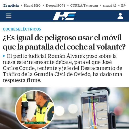
Es noticia
Haval H10
Deepal S07 i
CUPRA Tavascan
smart #2
BMW
COCHES ELÉCTRICOS
¿Es igual de peligroso usar el móvil
que la pantalla del coche al volante?
El perito judicial Román Álvarez puso sobre la
mesa este interesante debate, para el que José
Carlos Conde, teniente y jefe del Destacamento de
Tráfico de la Guardia Civil de Oviedo, ha dado una
respuesta firme.