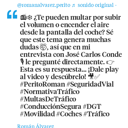
@romanalvarez.perito
♬ sonido original -
📻❄️ ¿Te pueden multar por subir
el volumen o encender el aire
desde la pantalla del coche? Sé
que este tema genera muchas
dudas 🤯, así que en mi
entrevista con José Carlos Conde
🎙️ le pregunté directamente. 👉
Esta es su respuesta… ¡Dale play
al video y descúbrelo! 🎥✅
#PeritoRoman #SeguridadVial
#NormativaTráfico
#MultasDeTráfico
#ConducciónSegura #DGT
#Movilidad #Coches #Tráfico
Román Álvarez