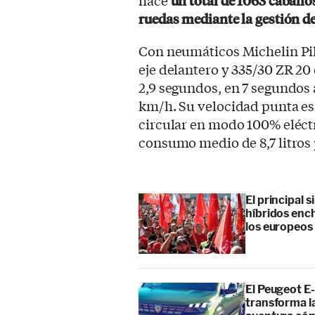
hace
un total de 1063 caballo
ruedas mediante la gestión de
Con neumáticos Michelin Pil
eje delantero y 335/30 ZR 2
2,9 segundos, en 7 segundos 
km/h. Su velocidad punta es
circular en modo 100% eléct
consumo medio de 8,7 litros 
El principal 
híbridos enc
los europeos
El Peugeot E-
transforma l