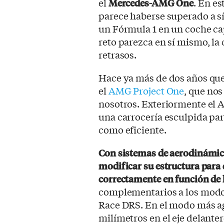
el
Mercedes-AMG One
. En es
parece haberse superado a 
un Fórmula 1 en un coche cap
reto parezca en sí mismo, l
retrasos.
Hace ya más de dos años que
el
AMG Project One
, que no
nosotros. Exteriormente el A
una carrocería esculpida para
como eficiente.
Con sistemas de aerodinámica 
modificar su estructura para q
correctamente en función de 
complementarios a los modo
Race DRS. En el modo más ag
milímetros en el eje delanter