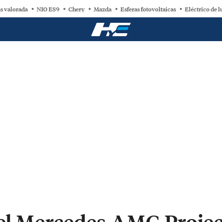
s valorada
NIO ES9
Chery
Mazda
Esferas fotovoltaicas
Eléctrico de l
 el Mercedes-AMG Projec