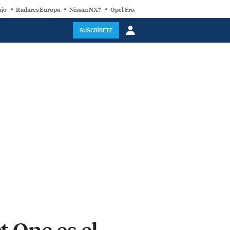
ujo
Radares Europa
Nissan NX7
Opel Frontera Electric
Motor Super-Híb
SUSCRÍBETE
t One es el