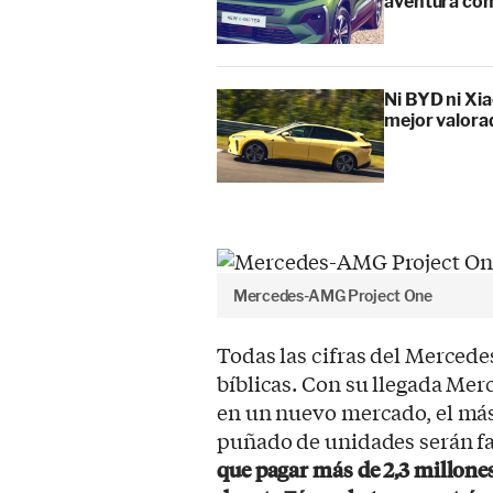
aventura cóm
Ni BYD ni Xia
mejor valora
Mercedes-AMG Project One
Todas las cifras del Merce
bíblicas. Con su llegada Mer
en un nuevo mercado, el má
puñado de unidades serán f
que pagar más de 2,3 millones