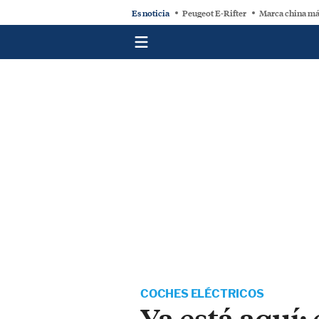
Es noticia
Peugeot E-Rifter
Marca china má
COCHES ELÉCTRICOS
Ya está aquí: