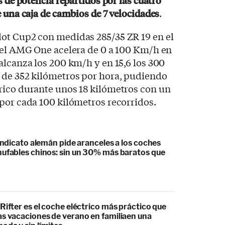
s de potencia repartidos por las cuatro
 una caja de cambios de 7 velocidades
.
ot Cup2 con medidas 285/35 ZR 19 en el
0 el AMG One acelera de 0 a 100 Km/h en
alcanza los 200 km/h y en 15,6 los 300
 de 352 kilómetros por hora, pudiendo
rico durante unos 18 kilómetros con un
por cada 100 kilómetros recorridos.
sindicato alemán pide aranceles a los coches
hufables chinos: sin un 30% más baratos que
Rifter es el coche eléctrico más práctico que
as vacaciones de verano en familiaen una