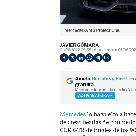
Mercedes-AMG Project One.
JAVIER GÓMARA
01/06/2022 09:55
Actualizado a 01/06/20
Añadir
Híbridos y Eléctric
gratuita.
Mantente informado con las últim
ACTIVAR AHORA
Mercedes
lo ha vuelto a hace
de crear bestias de competici
CLK GTR de finales de los 90,