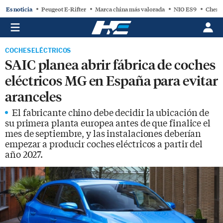
Es noticia
Peugeot E-Rifter
Marca china más valorada
NIO ES9
Chery
COCHES ELÉCTRICOS
SAIC planea abrir fábrica de coches
eléctricos MG en España para evitar
aranceles
El fabricante chino debe decidir la ubicación de
su primera planta europea antes de que finalice el
mes de septiembre, y las instalaciones deberían
empezar a producir coches eléctricos a partir del
año 2027.