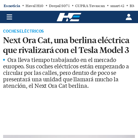
Es noticia
Haval H10
Deepal S07 i
CUPRA Tavascan
smart #2
BMW
COCHES ELÉCTRICOS
Next Ora Cat, una berlina eléctrica
que rivalizará con el Tesla Model 3
Ora lleva tiempo trabajando en el mercado
europeo. Sus coches eléctricos están empezando a
circular por las calles, pero dentro de poco se
presentará una unidad que llamará mucho la
atención, el Next Ora Cat berlina.