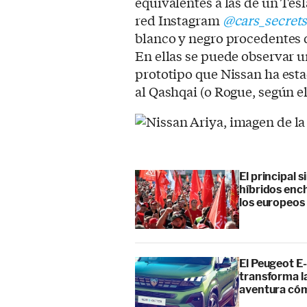
equivalentes a las de un Tesl
red Instagram
@cars_secret
blanco y negro procedentes d
En ellas se puede observar 
prototipo que Nissan ha est
al Qashqai (o Rogue, según 
El principal 
híbridos enc
los europeos
El Peugeot E-
transforma l
aventura cóm