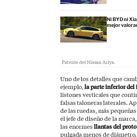
Ni BYD ni Xia
mejor valora
Patente del Nissan Ariya.
Uno de los detalles que camb
ejemplo,
la parte inferior del
listones verticales que cont
falsas taloneras laterales. 
de las ruedas, más pequeñas 
el jefe de diseño de la marca
las enormes
llantas del prot
pulgada menos de diámetro.