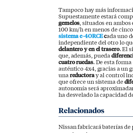
Tampoco hay más informació
Supuestamente estará comp
gemelos
, situados en ambos e
100 km/h en menos de cinc
sistema e-4ORCE
c
ada uno d
independiente del otro lo qu
delantero y en el trasero
. El 
que, además, pueda
diferenc
cuatro ruedas
. De esta form
auténtico 4x4, gracias a un g
una
reductora
y al control in
que ofrece un sistema de
dif
autonomía será aproximadam
ha desvelado la capacidad de 
Nissan fabricará baterías de 