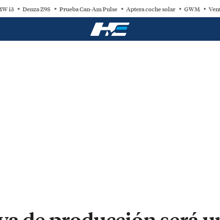
W i3
Denza Z9S
Prueba Can-Am Pulse
Aptera coche solar
GWM
Vent
iya de producción será 