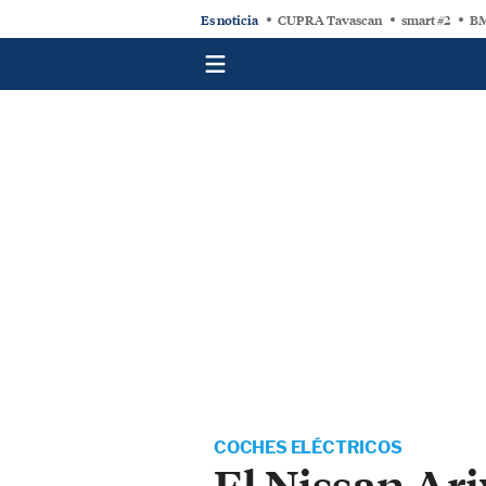
Es noticia
CUPRA Tavascan
smart #2
BM
COCHES ELÉCTRICOS
El Nissan Ar