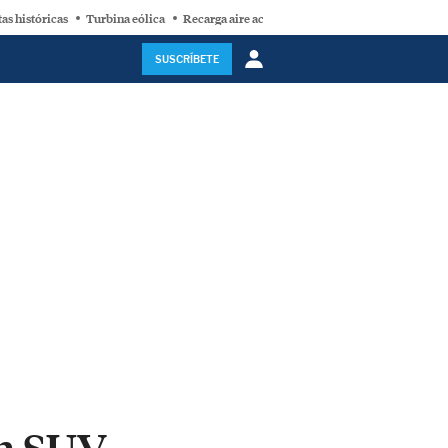
as históricas
Turbina eólica
Recarga aire acondicionado
Ford
SUSCRÍBETE
un SUV