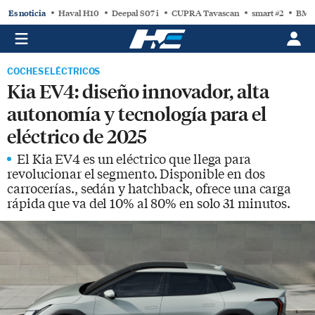
Es noticia
Haval H10
Deepal S07 i
CUPRA Tavascan
smart #2
BMW
COCHES ELÉCTRICOS
Kia EV4: diseño innovador, alta
autonomía y tecnología para el
eléctrico de 2025
El Kia EV4 es un eléctrico que llega para
revolucionar el segmento. Disponible en dos
carrocerías., sedán y hatchback, ofrece una carga
rápida que va del 10% al 80% en solo 31 minutos.