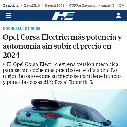
Es noticia
Haval H10
Deepal S07 i
CUPRA Tavascan
smart #2
BMW
COCHES ELÉCTRICOS
Opel Corsa Electric: más potencia y
autonomía sin subir el precio en
2024
El Opel Corsa Electric estrena versión mecánica
para ser un coche más práctico en el día a día. Lo
mejor de todo es que su precio se mantiene intacto
y pones las cosas difíciles al Renault 5.