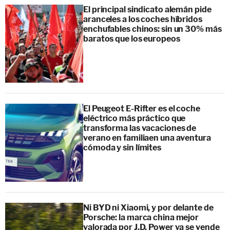
El principal sindicato alemán pide
aranceles a los coches híbridos
enchufables chinos: sin un 30% más
baratos que los europeos
El Peugeot E-Rifter es el coche
eléctrico más práctico que
transforma las vacaciones de
verano en familiaen una aventura
cómoda y sin límites
Ni BYD ni Xiaomi, y por delante de
Porsche: la marca china mejor
valorada por J.D. Power ya se vende