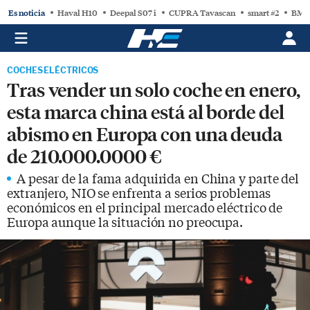
Es noticia
Haval H10
Deepal S07 i
CUPRA Tavascan
smart #2
BMW
COCHES ELÉCTRICOS
Tras vender un solo coche en enero,
esta marca china está al borde del
abismo en Europa con una deuda
de 210.000.0000 €
A pesar de la fama adquirida en China y parte del
extranjero, NIO se enfrenta a serios problemas
económicos en el principal mercado eléctrico de
Europa aunque la situación no preocupa.