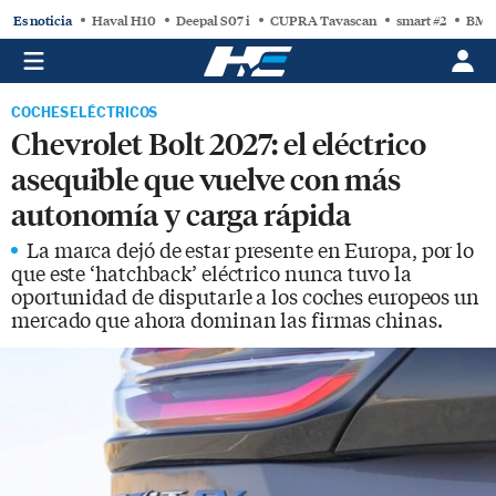
Es noticia
Haval H10
Deepal S07 i
CUPRA Tavascan
smart #2
BMW
COCHES ELÉCTRICOS
Chevrolet Bolt 2027: el eléctrico
asequible que vuelve con más
autonomía y carga rápida
La marca dejó de estar presente en Europa, por lo
que este ‘hatchback’ eléctrico nunca tuvo la
oportunidad de disputarle a los coches europeos un
mercado que ahora dominan las firmas chinas.