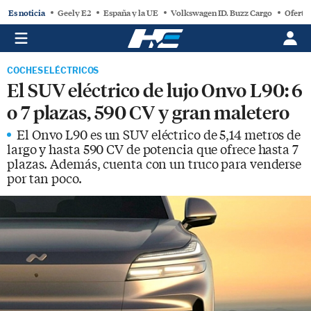
Es noticia
Geely E2
España y la UE
Volkswagen ID. Buzz Cargo
Oferta
COCHES ELÉCTRICOS
El SUV eléctrico de lujo Onvo L90: 6
o 7 plazas, 590 CV y gran maletero
El Onvo L90 es un SUV eléctrico de 5,14 metros de
largo y hasta 590 CV de potencia que ofrece hasta 7
plazas. Además, cuenta con un truco para venderse
por tan poco.