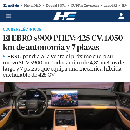
Es noticia
Haval H10
Deepal S07 i
CUPRA Tavascan
smart #2
BMW
COCHES ELÉCTRICOS
El EBRO s900 PHEV: 425 CV, 1.050
km de autonomía y 7 plazas
EBRO pondrá a la venta el próximo enero su
nuevo SUV s900, un todocamino de 4,81 metros de
largo y 7 plazas que equipa una mecánica híbrida
enchufable de 425 CV.