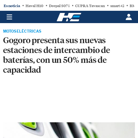
Es noticia
Haval H10
Deepal S07 i
CUPRA Tavascan
smart #2
BMW
MOTOS ELÉCTRICAS
Gogoro presenta sus nuevas
estaciones de intercambio de
baterías, con un 50% más de
capacidad