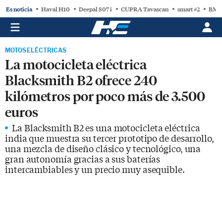
Es noticia
Haval H10
Deepal S07 i
CUPRA Tavascan
smart #2
BMW
MOTOS ELÉCTRICAS
La motocicleta eléctrica
Blacksmith B2 ofrece 240
kilómetros por poco más de 3.500
euros
La Blacksmith B2 es una motocicleta eléctrica
india que muestra su tercer prototipo de desarrollo,
una mezcla de diseño clásico y tecnológico, una
gran autonomía gracias a sus baterías
intercambiables y un precio muy asequible.