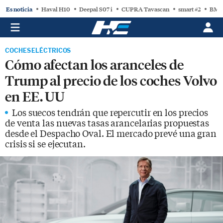
Es noticia
Haval H10
Deepal S07 i
CUPRA Tavascan
smart #2
BMW
COCHES ELÉCTRICOS
Cómo afectan los aranceles de
Trump al precio de los coches Volvo
en EE. UU
Los suecos tendrán que repercutir en los precios
de venta las nuevas tasas arancelarias propuestas
desde el Despacho Oval. El mercado prevé una gran
crisis si se ejecutan.