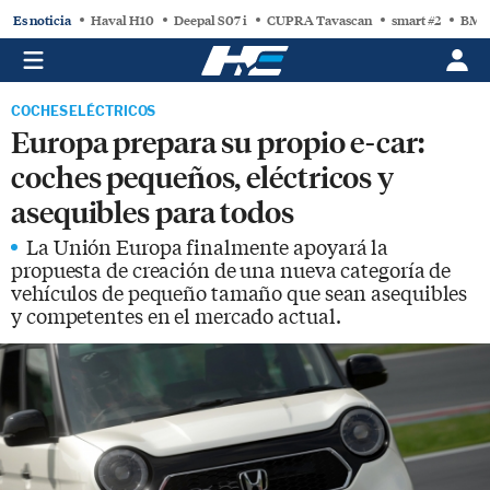
Es noticia
Haval H10
Deepal S07 i
CUPRA Tavascan
smart #2
BMW
COCHES ELÉCTRICOS
Europa prepara su propio e-car:
coches pequeños, eléctricos y
asequibles para todos
La Unión Europa finalmente apoyará la
propuesta de creación de una nueva categoría de
vehículos de pequeño tamaño que sean asequibles
y competentes en el mercado actual.