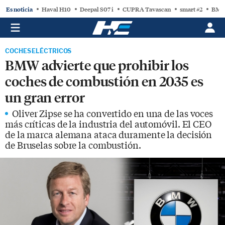
Es noticia
Haval H10
Deepal S07 i
CUPRA Tavascan
smart #2
BMW
COCHES ELÉCTRICOS
BMW advierte que prohibir los
coches de combustión en 2035 es
un gran error
Oliver Zipse se ha convertido en una de las voces
más críticas de la industria del automóvil. El CEO
de la marca alemana ataca duramente la decisión
de Bruselas sobre la combustión.