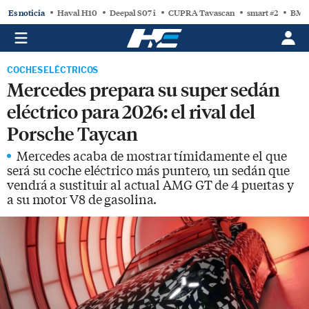
Es noticia
Haval H10
Deepal S07 i
CUPRA Tavascan
smart #2
BMW
COCHES ELÉCTRICOS
Mercedes prepara su super sedán
eléctrico para 2026: el rival del
Porsche Taycan
Mercedes acaba de mostrar tímidamente el que
será su coche eléctrico más puntero, un sedán que
vendrá a sustituir al actual AMG GT de 4 puertas y
a su motor V8 de gasolina.