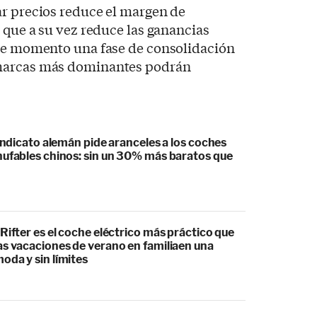
ar precios reduce el margen de
o que a su vez reduce las ganancias
ste momento una fase de consolidación
marcas más dominantes podrán
sindicato alemán pide aranceles a los coches
hufables chinos: sin un 30% más baratos que
Rifter es el coche eléctrico más práctico que
as vacaciones de verano en familiaen una
oda y sin límites