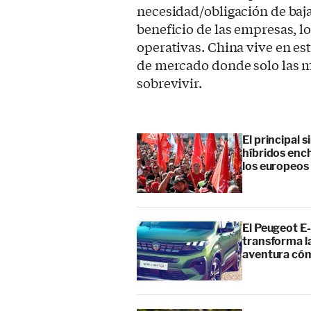
necesidad/obligación de baj
beneficio de las empresas, l
operativas. China vive en e
de mercado donde solo las 
sobrevivir.
El principal 
híbridos enc
los europeos
El Peugeot E-
transforma l
aventura cóm