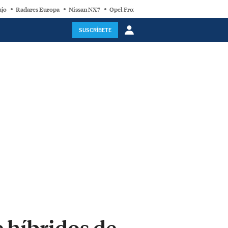
ujo
Radares Europa
Nissan NX7
Opel Frontera Electric
Motor Super-Híb
SUSCRÍBETE
 híbridos de