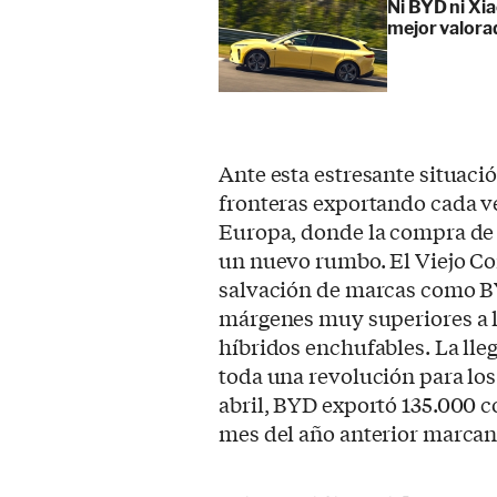
Ni BYD ni Xia
mejor valora
Ante esta estresante situac
fronteras exportando cada v
Europa, donde la compra de
un nuevo rumbo. El Viejo Co
salvación de marcas como BY
márgenes muy superiores a l
híbridos enchufables. La lle
toda una revolución para lo
abril, BYD exportó 135.000 
mes del año anterior marcan