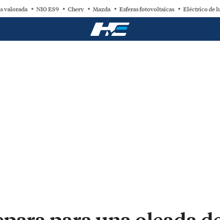
s valorada
NIO ES9
Chery
Mazda
Esferas fotovoltaicas
Eléctrico de l
epara para una oleada de