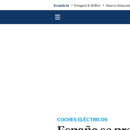
Es noticia
Peugeot E-Rifter
Marca china má
COCHES ELÉCTRICOS
España se pr