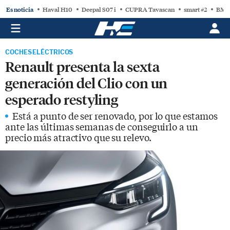
Es noticia
Haval H10
Deepal S07 i
CUPRA Tavascan
smart #2
BMW
COCHES ELÉCTRICOS
Renault presenta la sexta
generación del Clio con un
esperado restyling
Está a punto de ser renovado, por lo que estamos
ante las últimas semanas de conseguirlo a un
precio más atractivo que su relevo.