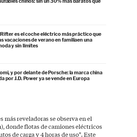
hufables chinos: sin un 30% más baratos que
Rifter es el coche eléctrico más práctico que
as vacaciones de verano en familiaen una
oda y sin límites
omi, y por delante de Porsche: la marca china
da por J.D. Power ya se vende en Europa
es más reveladoras se observa en el
), donde flotas de camiones eléctricos
utos de carga y 4 horas de uso". Este