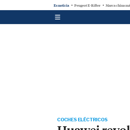
Es noticia
Peugeot E-Rifter
Marca china má
COCHES ELÉCTRICOS
Huawei revol