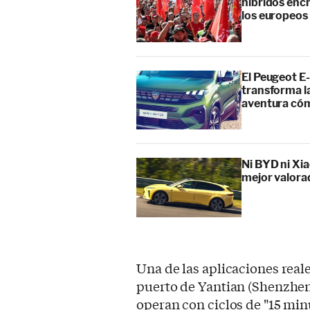
híbridos enc
los europeos
El Peugeot E-
transforma l
aventura cóm
Ni BYD ni Xia
mejor valora
Una de las aplicaciones real
puerto de Yantian (Shenzhen
operan con ciclos de "15 min