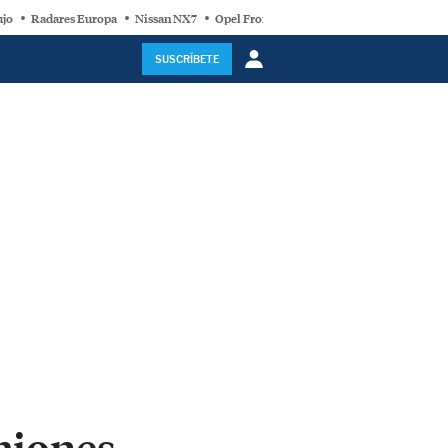
ujo
Radares Europa
Nissan NX7
Opel Frontera Electric
Motor Super-Híb
SUSCRÍBETE
miones