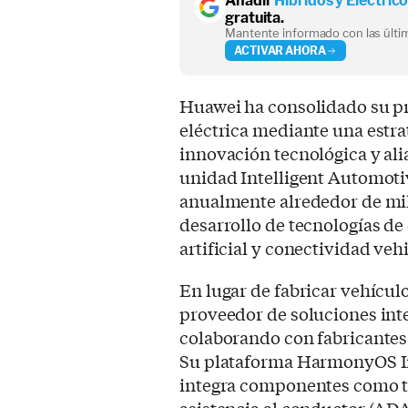
Añadir
Híbridos y Eléctric
gratuita.
Mantente informado con las últim
ACTIVAR AHORA
Huawei ha consolidado su pre
eléctrica mediante una estr
innovación tecnológica y alia
unidad Intelligent Automoti
anualmente alrededor de mil
desarrollo de tecnologías d
artificial y conectividad veh
En lugar de fabricar vehícu
proveedor de soluciones inte
colaborando con fabricantes
Su plataforma HarmonyOS In
integra componentes como t