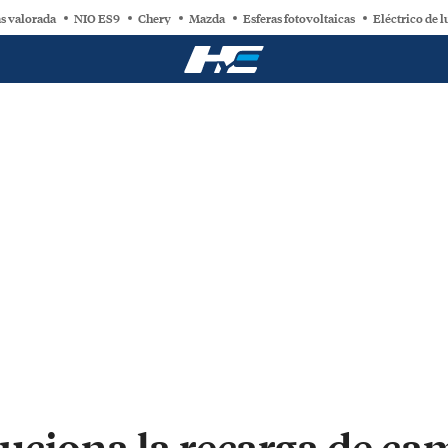
s valorada
NIO ES9
Chery
Mazda
Esferas fotovoltaicas
Eléctrico de l
uciona la recarga de ca