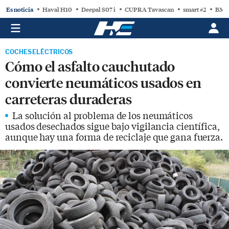
Es noticia
Haval H10
Deepal S07 i
CUPRA Tavascan
smart #2
BMW
COCHES ELÉCTRICOS
Cómo el asfalto cauchutado
convierte neumáticos usados en
carreteras duraderas
La solución al problema de los neumáticos
usados desechados sigue bajo vigilancia científica,
aunque hay una forma de reciclaje que gana fuerza.