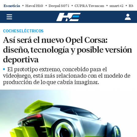
Es noticia
Haval H10
Deepal S07 i
CUPRA Tavascan
smart #2
BMW
COCHES ELÉCTRICOS
Así será el nuevo Opel Corsa:
diseño, tecnología y posible versión
deportiva
El prototipo extremo, concebido para el
videojuego, está más relacionado con el modelo de
producción de lo que cabría imaginar.