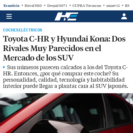
Es noticia
Haval H10
Deepal S07 i
CUPRA Tavascan
smart #2
BMW
COCHES ELÉCTRICOS
Toyota C-HR y Hyundai Kona: Dos
Rivales Muy Parecidos en el
Mercado de los SUV
Sus números parecen calcados a los del Toyota C-
HR. Entonces, ¿por qué comprar este coche? Su
personalidad, calidad, tecnología y habitabilidad
interior puede llegar a plantar cara al SUV japonés.