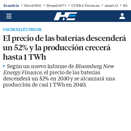
Es noticia
Haval H10
Deepal S07 i
CUPRA Tavascan
smart #2
BMW
COCHES ELÉCTRICOS
El precio de las baterías descenderá
un 52% y la producción crecerá
hasta 1 TWh
Según un nuevo informe de
Bloomberg New
Energy Finance,
el precio de las baterías
descenderá un 52% en 2030 y se alcanzará una
producción de casi 1 TWh en 2040.