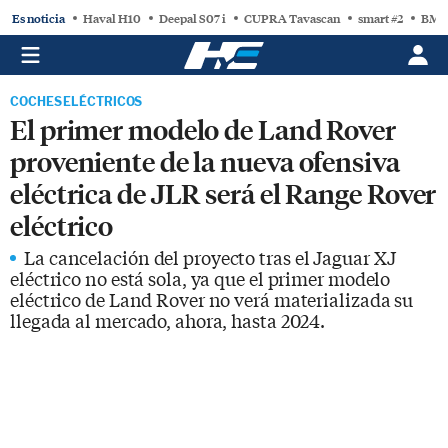
Es noticia
Haval H10
Deepal S07 i
CUPRA Tavascan
smart #2
BMW
COCHES ELÉCTRICOS
El primer modelo de Land Rover
proveniente de la nueva ofensiva
eléctrica de JLR será el Range Rover
eléctrico
La cancelación del proyecto tras el Jaguar XJ
eléctrico no está sola, ya que el primer modelo
eléctrico de Land Rover no verá materializada su
llegada al mercado, ahora, hasta 2024.