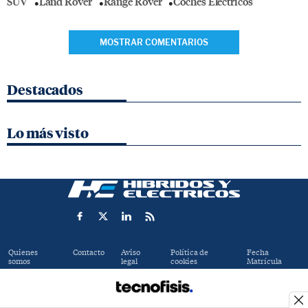
SUV
Land Rover
Range Rover
Coches Eléctricos
MOSTRAR COMENTARIOS
Destacados
Lo más visto
Quienes
Contacto
Aviso
Política de
Fecha
somos
legal
cookies
Matrícula