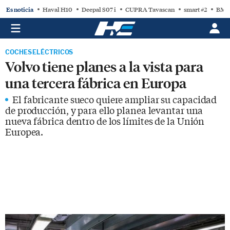
Es noticia
Haval H10
Deepal S07 i
CUPRA Tavascan
smart #2
BMW
COCHES ELÉCTRICOS
Volvo tiene planes a la vista para
una tercera fábrica en Europa
El fabricante sueco quiere ampliar su capacidad
de producción, y para ello planea levantar una
nueva fábrica dentro de los límites de la Unión
Europea.