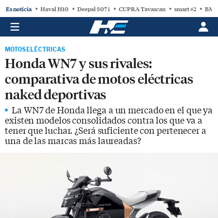
Es noticia
Haval H10
Deepal S07 i
CUPRA Tavascan
smart #2
BMW
MOTOS ELÉCTRICAS
Honda WN7 y sus rivales:
comparativa de motos eléctricas
naked deportivas
La WN7 de Honda llega a un mercado en el que ya
existen modelos consolidados contra los que va a
tener que luchar. ¿Será suficiente con pertenecer a
una de las marcas más laureadas?