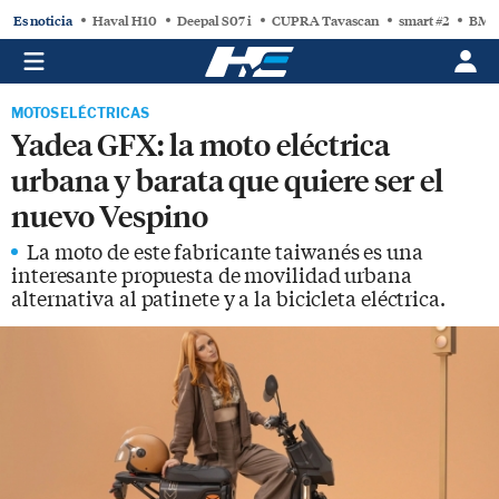
Es noticia
Haval H10
Deepal S07 i
CUPRA Tavascan
smart #2
BMW
MOTOS ELÉCTRICAS
Yadea GFX: la moto eléctrica
urbana y barata que quiere ser el
nuevo Vespino
La moto de este fabricante taiwanés es una
interesante propuesta de movilidad urbana
alternativa al patinete y a la bicicleta eléctrica.