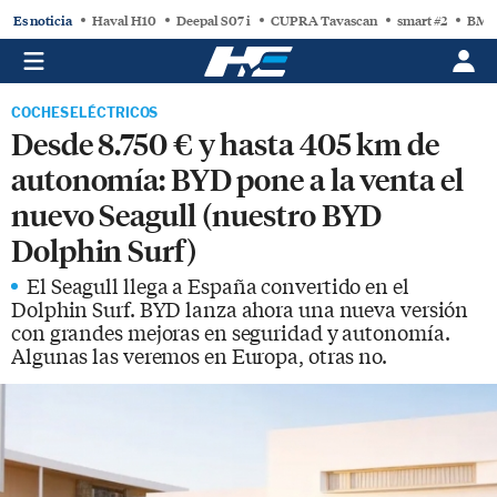
Es noticia
Haval H10
Deepal S07 i
CUPRA Tavascan
smart #2
BMW
COCHES ELÉCTRICOS
Desde 8.750 € y hasta 405 km de
autonomía: BYD pone a la venta el
nuevo Seagull (nuestro BYD
Dolphin Surf)
El Seagull llega a España convertido en el
Dolphin Surf. BYD lanza ahora una nueva versión
con grandes mejoras en seguridad y autonomía.
Algunas las veremos en Europa, otras no.