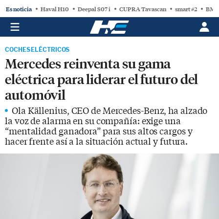
Es noticia
Haval H10
Deepal S07 i
CUPRA Tavascan
smart #2
BMW
COCHES ELÉCTRICOS
Mercedes reinventa su gama
eléctrica para liderar el futuro del
automóvil
Ola Källenius, CEO de Mercedes-Benz, ha alzado
la voz de alarma en su compañía: exige una
“mentalidad ganadora” para sus altos cargos y
hacer frente así a la situación actual y futura.