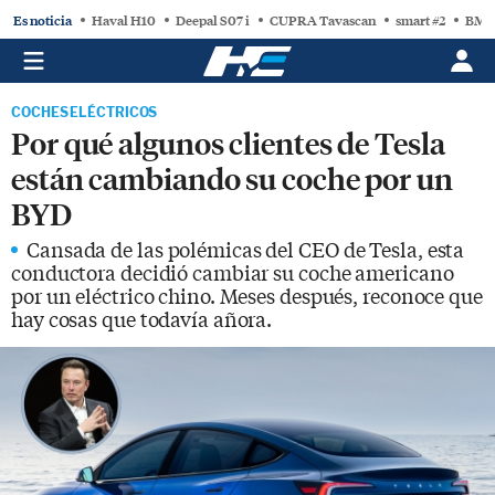
Es noticia
Haval H10
Deepal S07 i
CUPRA Tavascan
smart #2
BMW
COCHES ELÉCTRICOS
Por qué algunos clientes de Tesla
están cambiando su coche por un
BYD
Cansada de las polémicas del CEO de Tesla, esta
conductora decidió cambiar su coche americano
por un eléctrico chino. Meses después, reconoce que
hay cosas que todavía añora.