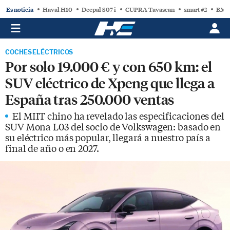
Es noticia
Haval H10
Deepal S07 i
CUPRA Tavascan
smart #2
BMW
COCHES ELÉCTRICOS
Por solo 19.000 € y con 650 km: el
SUV eléctrico de Xpeng que llega a
España tras 250.000 ventas
El MIIT chino ha revelado las especificaciones del
SUV Mona L03 del socio de Volkswagen: basado en
su eléctrico más popular, llegará a nuestro país a
final de año o en 2027.