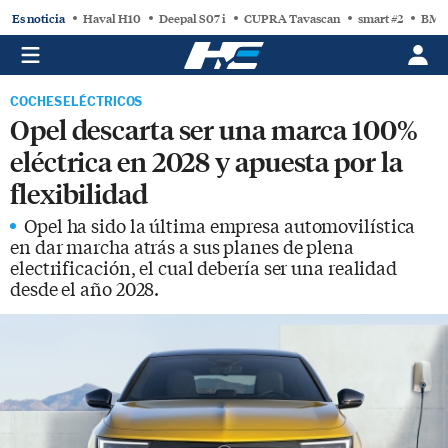
Es noticia
Haval H10
Deepal S07 i
CUPRA Tavascan
smart #2
BMW
COCHES ELÉCTRICOS
Opel descarta ser una marca 100%
eléctrica en 2028 y apuesta por la
flexibilidad
Opel ha sido la última empresa automovilística
en dar marcha atrás a sus planes de plena
electrificación, el cual debería ser una realidad
desde el año 2028.