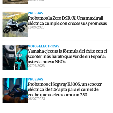
PRUEBAS
Probamos la Zero DSR/X: Una maxitrail
eléctrica cumple con creces sus promesas
21/09/2023
MOTOS ELÉCTRICAS
Yamaha ejecuta la fórmula del éxito con el
scooter más barato que vende en España:
así es la nueva NEO's
07/07/2023
PRUEBAS
Probamos el Segway E300S, un scooter
eléctrico 'de 125' apto para el carnet de
coche que acelera como un 250
06/07/2023