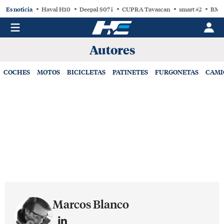
Es noticia
Haval H10
Deepal S07 i
CUPRA Tavascan
smart #2
BMW
Autores
COCHES
MOTOS
BICICLETAS
PATINETES
FURGONETAS
CAMI
Marcos Blanco