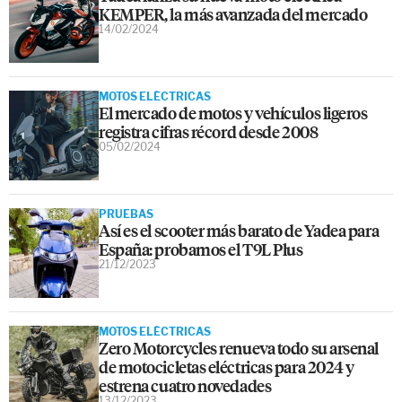
KEMPER, la más avanzada del mercado
14/02/2024
MOTOS ELÉCTRICAS
El mercado de motos y vehículos ligeros
registra cifras récord desde 2008
05/02/2024
PRUEBAS
Así es el scooter más barato de Yadea para
España: probamos el T9L Plus
21/12/2023
MOTOS ELÉCTRICAS
Zero Motorcycles renueva todo su arsenal
de motocicletas eléctricas para 2024 y
estrena cuatro novedades
13/12/2023