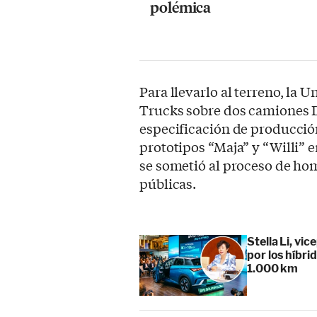
polémica
Para llevarlo al terreno, la
Trucks sobre dos camiones 
especificación de producción
prototipos “Maja” y “Willi” 
se sometió al proceso de hom
públicas.
Stella Li, vi
por los híbr
1.000 km