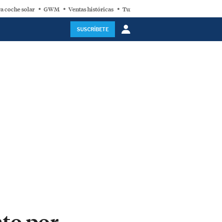
a coche solar
GWM
Ventas históricas
Turbina eólica
SUSCRÍBETE
to por