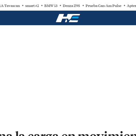
A Tavascan
smart #2
BMW i3
Denza Z9S
Prueba Can-Am Pulse
Apter
a la carga en movimien