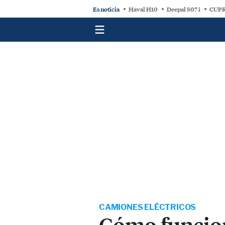
Es noticia
Haval H10
Deepal S07 i
CUPR
CAMIONES ELÉCTRICOS
Cómo funcion