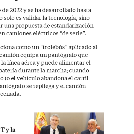
 de 2022 y se ha desarrollado hasta
o solo es validar la tecnología, sino
ar una propuesta de estandarización
 en camiones eléctricos “de serie”.
unciona como un “trolebús” aplicado al
l camión equipa un pantógrafo que
 la línea aérea y puede alimentar el
a batería durante la marcha; cuando
o (o el vehículo abandona el carril
pantógrafo se repliega y el camión
acenada.
T y la