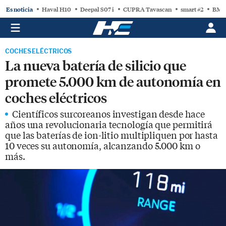
Es noticia
Haval H10
Deepal S07 i
CUPRA Tavascan
smart #2
BMW
COCHES ELÉCTRICOS
La nueva batería de silicio que
promete 5.000 km de autonomía en
coches eléctricos
Científicos surcoreanos investigan desde hace
años una revolucionaria tecnología que permitirá
que las baterías de ion-litio multipliquen por hasta
10 veces su autonomía, alcanzando 5.000 km o
más.