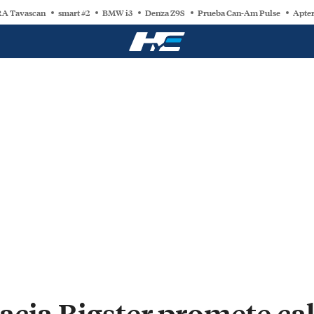
A Tavascan
smart #2
BMW i3
Denza Z9S
Prueba Can-Am Pulse
Apter
acia Bigster promete ca