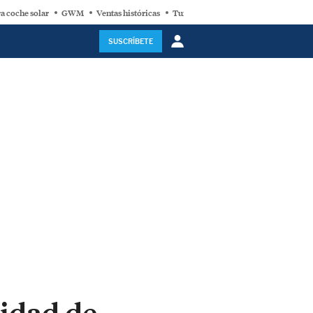
a coche solar
GWM
Ventas históricas
Turbina eólica
SUSCRÍBETE
lidad de