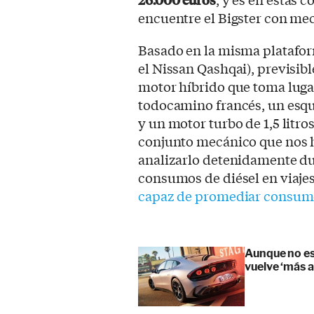
encuentre el Bigster con mec
Basado en la misma platafor
el Nissan Qashqai), previsib
motor híbrido que toma lugar
todocamino francés, un esq
y un motor turbo de 1,5 litro
conjunto mecánico que nos 
analizarlo detenidamente du
consumos de diésel en viaje
capaz de promediar consumos
Aunque no es
vuelve ‘más 