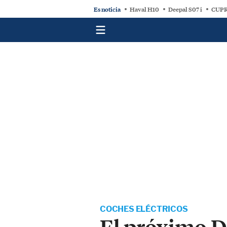
Es noticia
Haval H10
Deepal S07 i
CUPR
COCHES ELÉCTRICOS
El próximo D