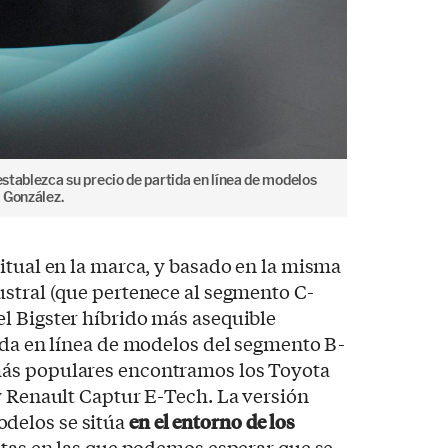
establezca su precio de partida en línea de modelos
o González.
itual en la marca, y basado en la misma
stral (que pertenece al segmento C-
l Bigster híbrido más asequible
ida en línea de modelos del segmento B-
ás populares encontramos los Toyota
y Renault Captur E-Tech. La versión
delos se sitúa
en el entorno de los
cotas en las que podemos esperar que se