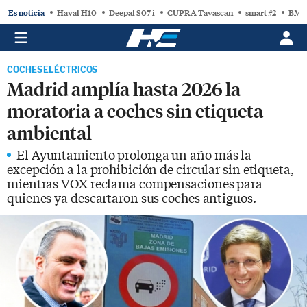
Es noticia
Haval H10
Deepal S07 i
CUPRA Tavascan
smart #2
BMW
COCHES ELÉCTRICOS
Madrid amplía hasta 2026 la
moratoria a coches sin etiqueta
ambiental
El Ayuntamiento prolonga un año más la
excepción a la prohibición de circular sin etiqueta,
mientras VOX reclama compensaciones para
quienes ya descartaron sus coches antiguos.