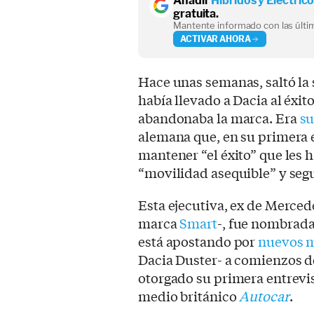
Añadir
Híbridos y Eléctric
gratuita.
Mantente informado con las últim
ACTIVAR AHORA
Hace unas semanas, saltó la
había llevado a Dacia al éxit
abandonaba la marca. Era
su
alemana que, en su primera 
mantener “el éxito” que les
“movilidad asequible” y segu
Esta ejecutiva, ex de Merced
marca
Smart
-, fue nombrad
está apostando por
nuevos m
Dacia Duster- a comienzos d
otorgado su primera entrevis
medio británico
Autocar
.