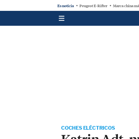
Es noticia
Peugeot E-Rifter
Marca china má
COCHES ELÉCTRICOS
Katrin Adt, n