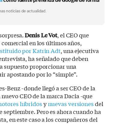
os
como fuente preferida de Google de forma
as noticias de actualidad.
 sorpresa.
Denis Le Vot
, el CEO que
o comercial en los últimos años,
stituido por Katrin Adt
, una ejecutiva
entrevista, ha señalado que deben
 ha supuesto proporcionar una
ir apostando por lo “simple”.
es-Benz -donde llegó a ser CEO de la
a nuevo CEO de la marca Dacia -que
otores híbridos
y
nuevas versiones
del
e septiembre. Pero es ahora cuando ha
ta, en este caso a los compañeros del