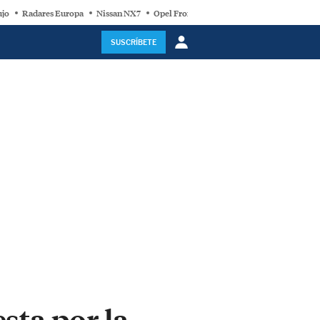
ujo
Radares Europa
Nissan NX7
Opel Frontera Electric
Motor Super-Híb
SUSCRÍBETE
sta por la