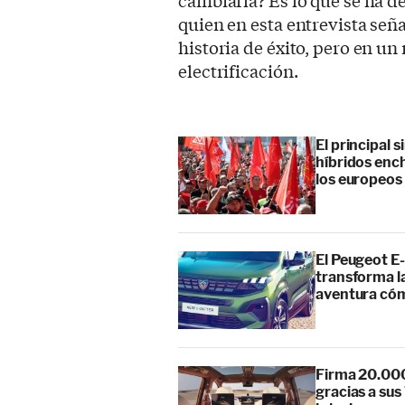
cambiarla? Es lo que se ha d
quien en esta entrevista seña
historia de éxito, pero en un
electrificación.
El principal 
híbridos enc
los europeos
El Peugeot E-
transforma l
aventura cóm
Firma 20.000
gracias a su