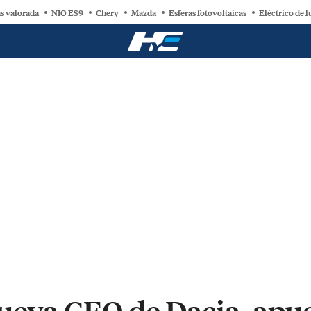
s valorada
NIO ES9
Chery
Mazda
Esferas fotovoltaicas
Eléctrico de l
ueva CEO de Dacia, apue