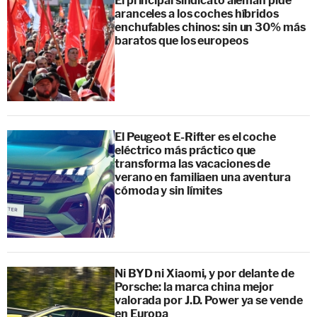
El principal sindicato alemán pide
aranceles a los coches híbridos
enchufables chinos: sin un 30% más
baratos que los europeos
El Peugeot E-Rifter es el coche
eléctrico más práctico que
transforma las vacaciones de
verano en familiaen una aventura
cómoda y sin límites
Ni BYD ni Xiaomi, y por delante de
Porsche: la marca china mejor
valorada por J.D. Power ya se vende
en Europa