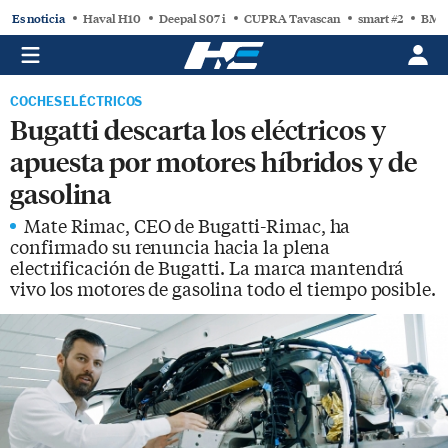
Es noticia
Haval H10
Deepal S07 i
CUPRA Tavascan
smart #2
BMW
COCHES ELÉCTRICOS
Bugatti descarta los eléctricos y
apuesta por motores híbridos y de
gasolina
Mate Rimac, CEO de Bugatti-Rimac, ha
confirmado su renuncia hacia la plena
electrificación de Bugatti. La marca mantendrá
vivo los motores de gasolina todo el tiempo posible.