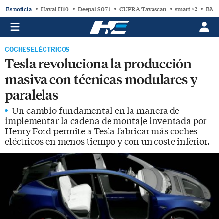
Es noticia
Haval H10
Deepal S07 i
CUPRA Tavascan
smart #2
BMW
COCHES ELÉCTRICOS
Tesla revoluciona la producción
masiva con técnicas modulares y
paralelas
Un cambio fundamental en la manera de
implementar la cadena de montaje inventada por
Henry Ford permite a Tesla fabricar más coches
eléctricos en menos tiempo y con un coste inferior.