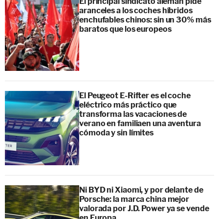
El principal sindicato alemán pide
aranceles a los coches híbridos
enchufables chinos: sin un 30% más
baratos que los europeos
El Peugeot E-Rifter es el coche
eléctrico más práctico que
transforma las vacaciones de
verano en familiaen una aventura
cómoda y sin límites
Ni BYD ni Xiaomi, y por delante de
Porsche: la marca china mejor
valorada por J.D. Power ya se vende
en Europa